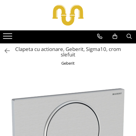
Toate Produsele
Centrale termice pe gaz
Cazane si centrale de puteri mari
Clapeta cu actionare, Geberit, Sigma10, crom
slefuit
Centrale conventionale
Geberit
Centrale in condensare
Centrale termice
Centrale termice pe lemn
Centrale si cazane termice pe
peleti
Centrale termice electrice
Accesorii
Termostate