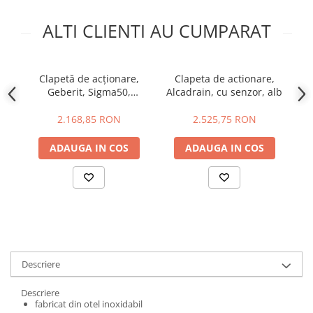
Baterii bucatarie
ALTI CLIENTI AU CUMPARAT
Baterii dus/cada
Baterii lavoar
Cazi de baie dreptunghiulare
Clapetă de acționare,
Clapeta de actionare,
Cazi de baie inzidite
Geberit, Sigma50,
Alcadrain, cu senzor, alb
Cazi de baie pe colt
alb/negru cromat
s
2.168,85 RON
2.525,75 RON
Cazi freestanding
Coloane de dus
ADAUGA IN COS
ADAUGA IN COS
Robinet coltar
Vase WC
Cadre WC/Bideu suspendat
Fitinguri
Fose septice/Separatoare
Rezervoare WC
Descriere
Accesorii rezervoare
Descriere
Clapete de actionare
fabricat din otel inoxidabil