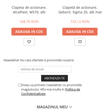
Pompe 6SR Pedrollo
Clapeta de actionare,
Clapetă de acționare,
Dimensiune
16.4 cm x 24.6 cm x 1.5 cm (lungime x latime x
TOP
AlcaPlast, M570, alb
Geberit, Sigma 20, alb mat
inaltime )
DG-BLU
Finisaj
Crom, Slefuita
168,79 RON
733,12 RON
Grupuri pompare Pedrollo
Utilizare
Baie
Pompe Centrifugale
ADAUGA IN COS
ADAUGA IN COS
Material
Otel inoxidabil
Pompe 2CP Pedrollo
Pompe CP Pedrollo
Forma
dreptunghiulara
Pompe CP-ST Pedrollo
Garantie
2 ani
Pompe F Pedrollo
Newsletter
Nu rata ofertele si promotiile noastre
Pompe HF Pedrollo
Pompe NGA-PRO Pedrollo
Pompe Periferice
Pompe PK Pedrollo
Vreau sa primesc newsletter cu promotiile
magazinului. Afla mai multe in
Politica de
Pompe PQ Pedrollo
Confidentialitate
Pompe submersibile ape murdare
si canalizare
MAGAZINUL MEU