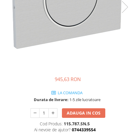
Engo
Termostate ambientale
Termice
Solutii chimice
Grupuri de pompare - Distributie
Automatizari
Filtre și protecție instalație
Grupuri de pompare
945,63 RON
Pompe de Circulatie
Pompe Blau Technik
LA COMANDA
Pompe Grundfos Alpha
Durata de livrare:
1-5 zile lucratoare
Pompe Grundfos Magna
ADAUGA IN COS
Pompe Grundfos TP
Pompe Wilo
Cod Produs:
115.787.SN.5
Radiatoare/Calorifere
Ai nevoie de ajutor?
0744339554