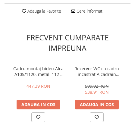
Accesorii radiatoare
Adauga la Favorite
Cere informatii
Teava si accesorii
Incalzire in pardoseala
FRECVENT CUMPARATE
Încălzire în pardoseală fara sapa
Încălzire în pardoseală sistem
IMPREUNA
umed
Pachete încălzire în pardoseală
Cadru montaj bideu Alca
Rezervor WC cu cadru
A105/1120, metal, 112 x
incastrat Alcadrain
Kit complet pardoseală
51 x 20 cm
Sadromodul AM101/1120
su
Pachete folie tacker
pentru instalari uscate
447,39 RON
599,92 RON
538,91 RON
Sanitare
ADAUGA IN COS
ADAUGA IN COS
Amenajare baie/bucatarie
Chiuvete bucatarie
Seturi de mobilier si lavoar
Baterii bideu