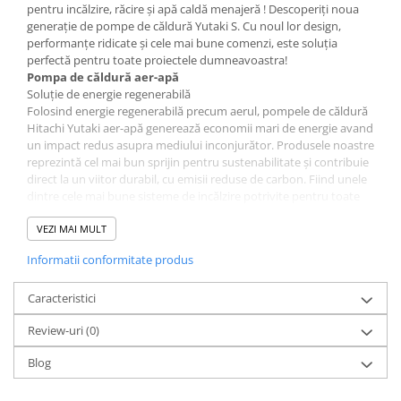
pentru incălzire, răcire și apă caldă menajeră ! Descoperiți noua
generație de pompe de căldură Yutaki S. Cu noul lor design,
performanțe ridicate și cele mai bune comenzi, este soluția
perfectă pentru toate proiectele dumneavoastra!
Pompa de căldură aer-apă
Soluție de energie regenerabilă
Folosind energie regenerabilă precum aerul, pompele de căldură
Hitachi Yutaki aer-apă generează economii mari de energie avand
un impact redus asupra mediului inconjurător. Produsele noastre
reprezintă cel mai bun sprijin pentru sustenabilitate și contribuie
direct la un viitor durabil, cu emisii reduse de carbon. Fiind unele
dintre cele mai bune sisteme de incălzire potrivite pentru toate
tipurile de case, pompele de căldură aer-apă pot genera o
cantitate importantă de energie absorbind o cantitate minimă de
VEZI MAI MULT
curent electric.
Informatii conformitate produs
Caracteristici
Review-uri
(0)
Blog