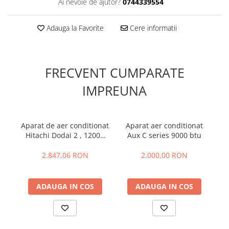
Ai nevoie de ajutor?
0744339554
Adauga la Favorite
Cere informatii
FRECVENT CUMPARATE
IMPREUNA
Aparat de aer conditionat
Aparat aer conditionat
Ap
Hitachi Dodai 2 , 12000
Aux C series 9000 btu
A
btu
BT
H1
2.847,06 RON
2.000,00 RON
ex
ADAUGA IN COS
ADAUGA IN COS