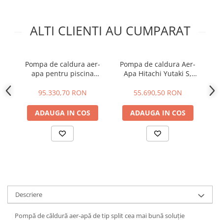
ALTI CLIENTI AU CUMPARAT
Pompa de caldura aer-
Pompa de caldura Aer-
apa pentru piscina
Apa Hitachi Yutaki S,
AT
Termal, putere de 109 kw
putere de 24 kW
95.330,70 RON
55.690,50 RON
ADAUGA IN COS
ADAUGA IN COS
Descriere
Pompă de căldură aer-apă de tip split cea mai bună soluție